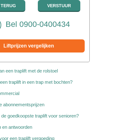
Bel 0900-0400434
Liftprijzen vergelijken
n een traplift met de rolstoel
een traplift in een trap met bochten?
commercial
ice abonnementsprijzen
de goedkoopste traplift voor senioren?
en en antwoorden
voor een traplift vergoeding