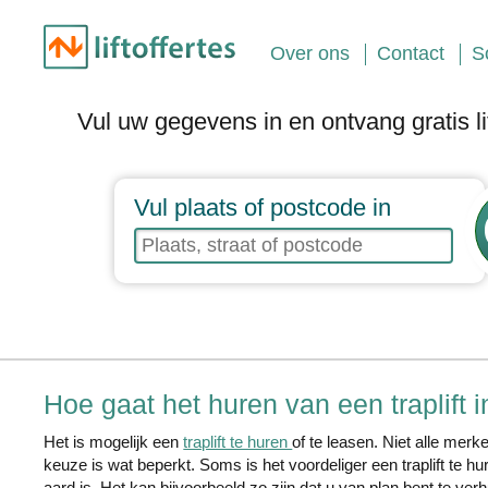
Over ons
Contact
S
Vul uw gegevens in en ontvang gratis lif
Vul plaats of postcode in
Hoe gaat het huren van een traplift i
Het is mogelijk een
traplift te huren
of te leasen. Niet alle mer
keuze is wat beperkt. Soms is het voordeliger een traplift te hur
aard is. Het kan bijvoorbeeld zo zijn dat u van plan bent te ver