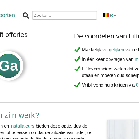
oorten
BE
t offertes
De voordelen van Lift
Makkelijk
vergelijken
van erk
In één keer opvragen van
me
Liftleveranciers weten dat z
staan en moeten dus scherp
Vrijblijvend hulp krijgen via
0
n zijn werk?
ken en
installateurs
bieden deze optie, dus de
en of te leasen omdat de situatie van tijdelijke
huizen, maar in de tijd dat u nog in uw oude