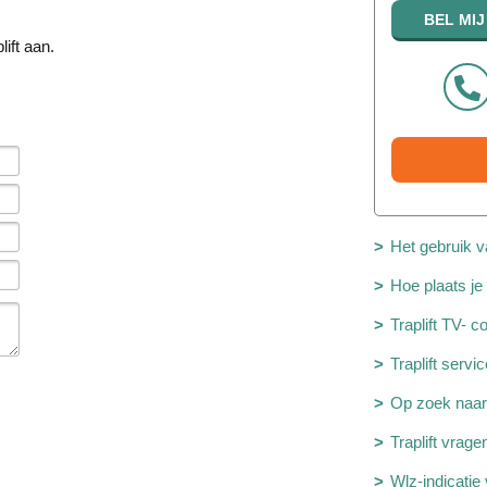
lift aan.
Het gebruik va
Hoe plaats je 
Traplift TV- 
Traplift serv
Op zoek naar 
Traplift vrag
Wlz-indicatie 