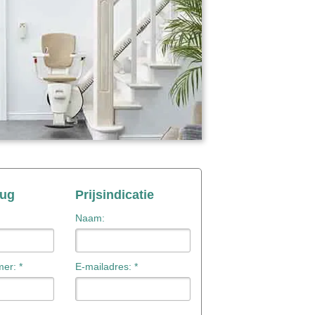
rug
Prijsindicatie
Naam:
er: *
E-mailadres: *