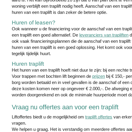
woning verblijft een traplift nodig heeft. Aanschaf van een traplift
huren van een traplift is dan zeker de betere optie.
Huren of leasen?
Ook wanneer u de financiering voor de aanschaf van een traplift 
een traplift een goed alternatief. De
leveranciers van trapliften
d
ook vaak financieringsplannen die de aanschaf van een traplift
huren van een traplift is een goed oplossing. Het komt ook voor
tegelijk tijdelijk huurt.
Huren traplift
Het huren van een traplift hoeft niet duur te zijn: bij een rechte
Voor trappen met bochten lift beginnen de
prijzen
bij € 150,- p
borg worden betaald en in veel gevallen is de aanschaf of een d
deze kosten komen neer op ongeveer € 2.000,-. De afweging een
worden doorgerekend en ook de minimale huurperiode moet da
Vraag nu offertes aan voor een traplift
Liftoffertes biedt u de mogelijkheid om
traplift offertes
van erke
vragen.
We helpen u graag. Het is verstandig om meerdere offertes aan