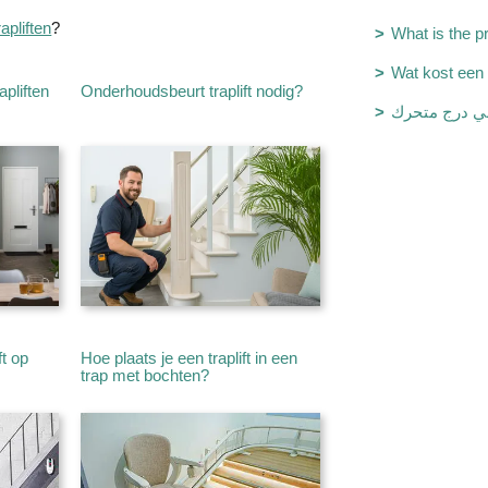
rapliften
?
What is the pri
Wat kost een 
pliften
Onderhoudsbeurt traplift nodig?
 درج متحرك
ft op
Hoe plaats je een traplift in een
trap met bochten?