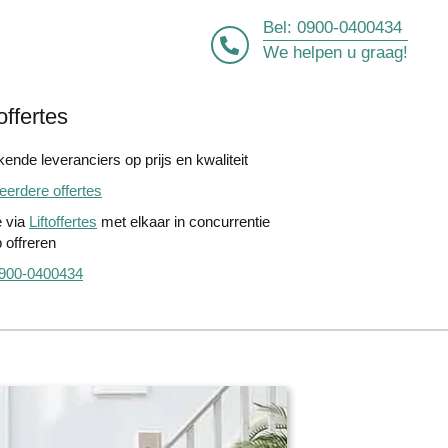
Bel:
0900-0400434
We helpen u graag!
offertes
ende leveranciers op prijs en kwaliteit
erdere offertes
e via
Liftoffertes
met elkaar in concurrentie
 offreren
900-0400434