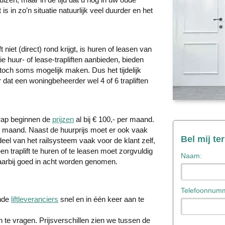
 is in zo’n situatie natuurlijk veel duurder en het
niet (direct) rond krijgt, is huren of leasen van
ie huur- of lease-trapliften aanbieden, bieden
 toch soms mogelijk maken. Dus het tijdelijk
 dat een woningbeheerder wel 4 of 6 trapliften
 trap beginnen de
prijzen
al bij € 100,- per maand.
er maand. Naast de huurprijs moet er ook vaak
Bel mij te
eel van het railsysteem vaak voor de klant zelf,
 traplift te huren of te leasen moet zorgvuldig
Naam:
arbij goed in acht worden genomen.
Telefoonnumm
nde
liftleveranciers
snel en in één keer aan te
 te vragen. Prijsverschillen zien we tussen de