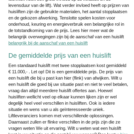
levensduur van de lift). Wat verder invloed heeft op prijzen van
huisliften zijn de gebruikte materialen, het aantal stopplaatsen
en de gekozen afwerking. Tenslotte spelen kosten voor
onderhoud, keuring en energieverbruik een belangrijke rol in
de totstandkoming van de prijs. Lees hier meer wat de
belangrijk overwegingen zijn bij de aanschaf van een huislift
belangrijk bij de aanschaf van een huislift
De gemiddelde prijs van een huislift
Een standaard huislift met twee stopplaatsen kost gemiddeld
€ 11.000,- . Let op! Dit is een gemiddelde prijs. De prijs van
een huislift die bij u past kan hier (flink) van afwijken. Wilt u
een huislift die goed bij uw situatie past en niet te veel betalen,
vraag dan altijd meerdere huislift offertes aan. Hoewel
huisliften wellicht veel op elkaar kunnen lijken zijn er wel
degelijk heel veel verschillen in huisliften. Ook is iedere
situatie en wens van u als geïnteresseerde uniek.
Liftleveranciers komen met verschillende oplossingen.
Daarnaast zullen er flinke verschillen in de prijs zijn die ze
vragen weten We uit ervaring. Wilt u weten wat een huislift