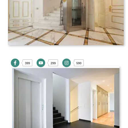
399
299
590