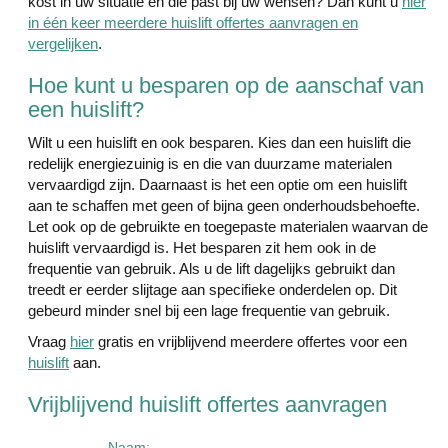
kost in uw situatie en die past bij uw wensen? Dan kunt u
hier
in één keer meerdere huislift offertes aanvragen en
vergelijken
.
Hoe kunt u besparen op de aanschaf van
een huislift?
Wilt u een huislift en ook besparen. Kies dan een huislift die
redelijk energiezuinig is en die van duurzame materialen
vervaardigd zijn. Daarnaast is het een optie om een huislift
aan te schaffen met geen of bijna geen onderhoudsbehoefte.
Let ook op de gebruikte en toegepaste materialen waarvan de
huislift vervaardigd is. Het besparen zit hem ook in de
frequentie van gebruik. Als u de lift dagelijks gebruikt dan
treedt er eerder slijtage aan specifieke onderdelen op. Dit
gebeurd minder snel bij een lage frequentie van gebruik.
Vraag
hier
gratis en vrijblijvend meerdere offertes voor een
huislift
aan.
Vrijblijvend huislift offertes aanvragen
Naam: