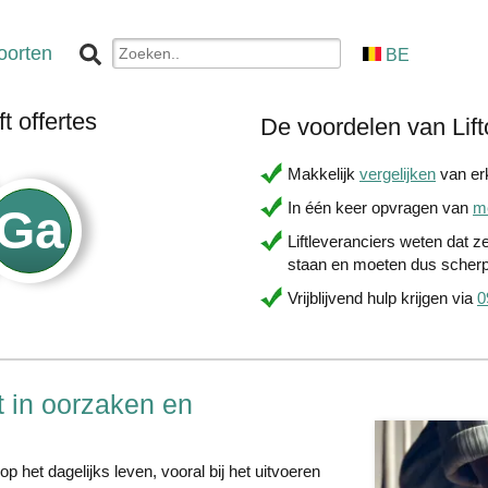
oorten
BE
t offertes
De voordelen van Lift
Makkelijk
vergelijken
van erk
In één keer opvragen van
me
Liftleveranciers weten dat z
staan en moeten dus scherp
Vrijblijvend hulp krijgen via
0
t in oorzaken en
 het dagelijks leven, vooral bij het uitvoeren