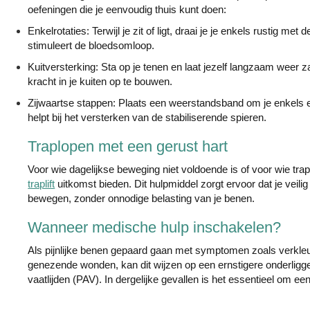
oefeningen die je eenvoudig thuis kunt doen:
Enkelrotaties: Terwijl je zit of ligt, draai je je enkels rustig me
stimuleert de bloedsomloop.
Kuitversterking: Sta op je tenen en laat jezelf langzaam weer za
kracht in je kuiten op te bouwen.
Zijwaartse stappen: Plaats een weerstandsband om je enkels e
helpt bij het versterken van de stabiliserende spieren.
Traplopen met een gerust hart
Voor wie dagelijkse beweging niet voldoende is of voor wie tra
traplift
uitkomst bieden. Dit hulpmiddel zorgt ervoor dat je veili
bewegen, zonder onnodige belasting van je benen.
Wanneer medische hulp inschakelen?
Als pijnlijke benen gepaard gaan met symptomen zoals verkleur
genezende wonden, kan dit wijzen op een ernstigere onderligge
vaatlijden (PAV). In dergelijke gevallen is het essentieel om ee