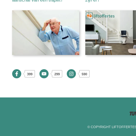
399
299
590
© COPYRIGHT LIFTOFFERTES