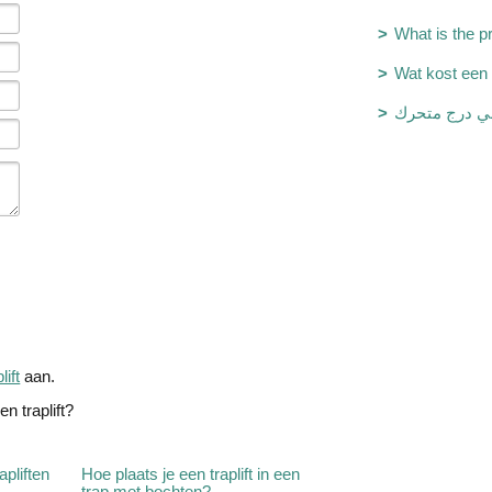
What is the pri
Wat kost een 
 درج متحرك
lift
aan.
n traplift?
pliften
Hoe plaats je een traplift in een
trap met bochten?