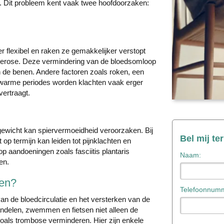
n. Dit probleem kent vaak twee hoofdoorzaken:
r flexibel en raken ze gemakkelijker verstopt
clerose. Deze vermindering van de bloedsomloop
n de benen. Andere factoren zoals roken, een
In warme periodes worden klachten vaak erger
vertraagt.
gewicht kan spiervermoeidheid veroorzaken. Bij
Bel mij te
op termijn kan leiden tot pijnklachten en
op aandoeningen zoals fasciitis plantaris
Naam:
en.
ren?
Telefoonnumm
van de bloedcirculatie en het versterken van de
andelen, zwemmen en fietsen niet alleen de
zoals trombose verminderen. Hier zijn enkele