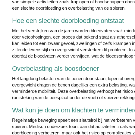
van simpele activiteiten zoals traplopen of boodschappen doe
een slechte doorbloeding en overbelasting van de spieren.
Hoe een slechte doorbloeding ontstaat
Met het verstrijken van de jaren worden bloedvaten vaak minde
door vetophopingen, een proces dat bekend staat als atheros
kan leiden tot een zwaar gevoel, zwellingen of zelfs krampen i
zittende levensstijl en overgewicht versterken dit probleem. 
doordat de bloedvaten verder verwijden, wat de bloedsomloop 
Overbelasting als boosdoener
Het langdurig belasten van de benen door staan, lopen of over
overgewicht dragen de benen dagelijks een extra belasting, wat 
verminderde mobiliteit. Deze overbelasting verhoogt het risico 
(ontsteking van de peesplaat onder de voet) of spierverrekking
Wat kun je doen om klachten te verminde
Regelmatige beweging speelt een sleutelrol bij het verbeteren 
spieren. Medisch onderzoek toont aan dat activiteiten zoals w
doorbloeding verbeteren, maar ook het risico op complicaties 