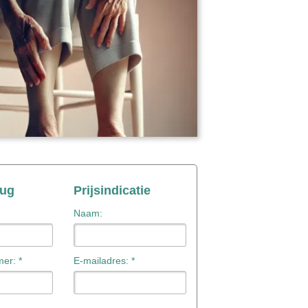
rug
Prijsindicatie
Naam:
er: *
E-mailadres: *