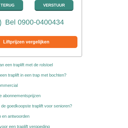
Bel 0900-0400434
Liftprijzen vergelijken
n een traplift met de rolstoel
een traplift in een trap met bochten?
commercial
ice abonnementsprijzen
de goedkoopste traplift voor senioren?
en en antwoorden
voor een traplift vergoeding