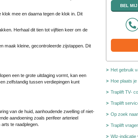
t de klok mee en daarna tegen de klok in. Dit
kken. Herhaal dit tien tot vijftien keer om de
n maak kleine, gecontroleerde zijstappen. Dit
Het gebruik va
plopen een te grote uitdaging vormt, kan een
Hoe plaats je 
g en zelfstandig tussen verdiepingen kunt
Traplift TV- 
Traplift serv
ing van de huid, aanhoudende zwelling of niet-
Op zoek naar 
nde aandoening zoals perifeer arterieel
n arts te raadplegen.
Traplift vrag
Wlz-indicatie 