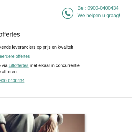
Bel:
0900-0400434
We helpen u graag!
offertes
ende leveranciers op prijs en kwaliteit
erdere offertes
e via
Liftoffertes
met elkaar in concurrentie
 offreren
900-0400434