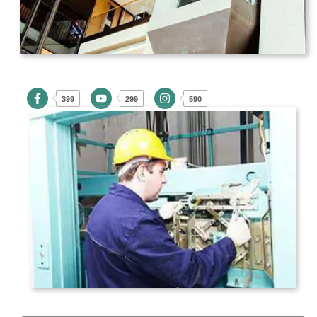
399
299
590