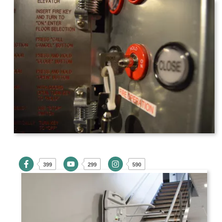
399
299
590